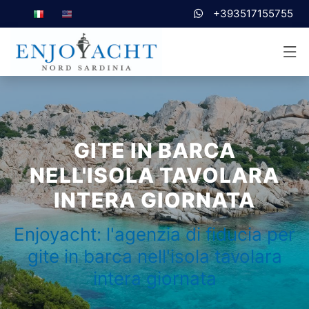
+393517155755
GITE IN BARCA
NELL'ISOLA TAVOLARA
INTERA GIORNATA
Enjoyacht: l'agenzia di fiducia per
gite in barca nell'isola tavolara
intera giornata