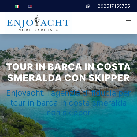
+393517155755
TOUR IN BARCA IN COSTA
SMERALDA CON SKIPPER
Enjoyacht: l'agenzia di fiducia per
tour in barca in costa smeralda
con skipper