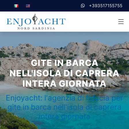
+393517155755
GITE IN BARCA
NELL'ISOLA DI CAPRERA
INTERA GIORNATA
Enjoyacht: l'agenzia di fiducia per
gite in barca nell'isola di caprera
intera giornata