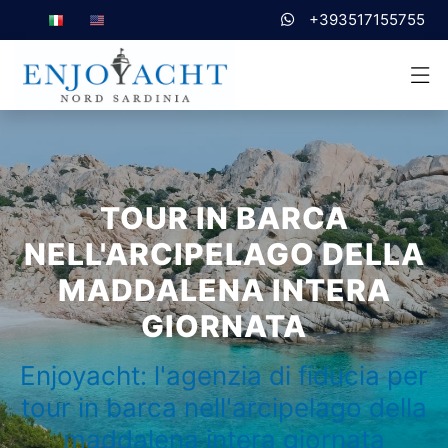
+393517155755
TOUR IN BARCA
NELL'ARCIPELAGO DELLA
MADDALENA INTERA
GIORNATA
Enjoyacht: l'agenzia di fiducia per
tour in barca nell'arcipelago della
maddalena intera giornata