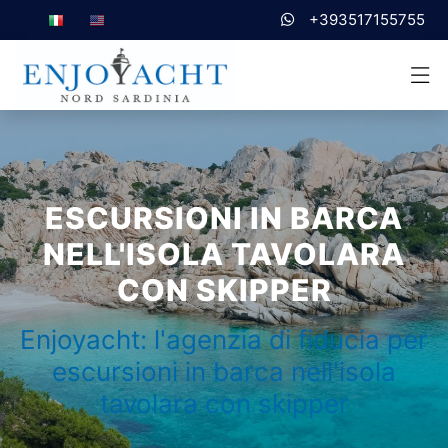
+393517155755
ESCURSIONI IN BARCA
NELL'ISOLA TAVOLARA
CON SKIPPER
Enjoyacht: l'agenzia di fiducia per
escursioni in barca nell'isola
tavolara con skipper