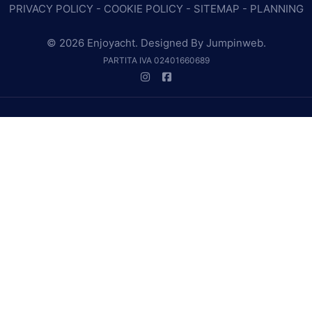
PRIVACY POLICY
-
COOKIE POLICY
-
SITEMAP
-
PLANNING
© 2026 Enjoyacht. Designed By
Jumpinweb
.
PARTITA IVA 02401660689