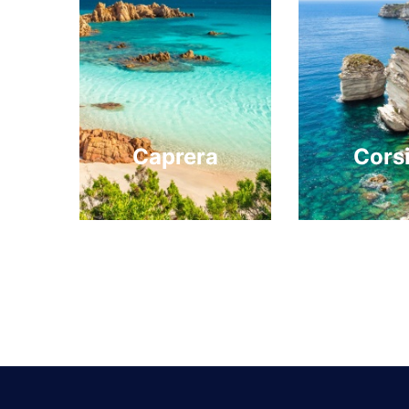
Caprera
Cors