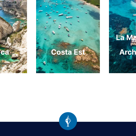
La M
ica
Costa Est
Arch