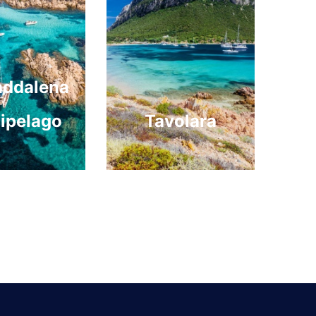
addalena
ipelago
Tavolara