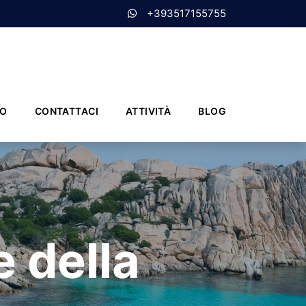
+393517155755
MO
CONTATTACI
ATTIVITÀ
BLOG
e della