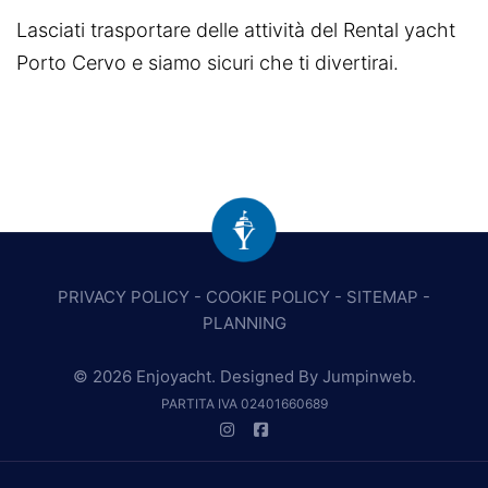
Lasciati trasportare delle attività del Rental yacht
Porto Cervo e siamo sicuri che ti divertirai.
PRIVACY POLICY
-
COOKIE POLICY
-
SITEMAP
-
PLANNING
© 2026 Enjoyacht. Designed By
Jumpinweb
.
PARTITA IVA 02401660689