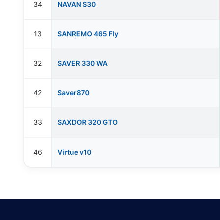
34
NAVAN S30
13
SANREMO 465 Fly
32
SAVER 330 WA
42
Saver870
33
SAXDOR 320 GTO
46
Virtue v10