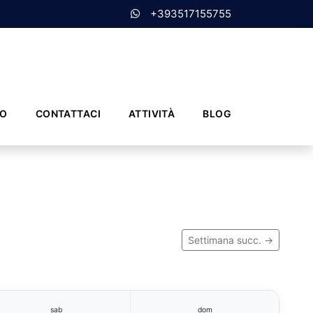
+393517155755
MO
CONTATTACI
ATTIVITÀ
BLOG
Settimana succ. →
sab
dom