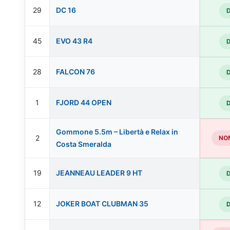
29
DC 16
45
EVO 43 R4
28
FALCON 76
1
FJORD 44 OPEN
Gommone 5.5m – Libertà e Relax in
2
NON
Costa Smeralda
19
JEANNEAU LEADER 9 HT
12
JOKER BOAT CLUBMAN 35