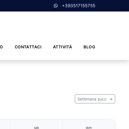
+393517155755
MO
CONTATTACI
ATTIVITÀ
BLOG
Settimana succ. →
sab
dom